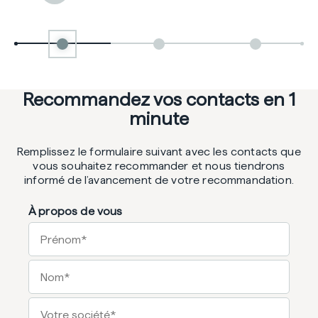
R
e
c
o
m
m
a
n
d
e
z
v
o
s
c
o
n
t
a
c
t
s
e
n
1
m
i
n
u
t
e
Remplissez le formulaire suivant avec les contacts que
vous souhaitez recommander et nous tiendrons
informé de l’avancement de votre recommandation.
À propos de vous