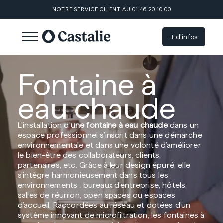
Aller
NOTRE SERVICE CLIENT AU 01 46 20 10 00
au
contenu
+ d’infos
Fontaine à
eau chaude
L’installation d’
une fontaine à eau chaude
dans un
espace professionnel s’inscrit dans une démarche
environnementale et dans une volonté d’améliorer
le bien-être des collaborateurs, clients,
partenaires, etc. Grâce à leur design épuré, elle
s’intègre harmonieusement dans tous les
environnements : bureaux d’entreprise, hôtels,
salles de réunion, open spaces ou espaces
d’accueil. Raccordées au réseau et dotées d’un
système innovant de microfiltration, les fontaines à