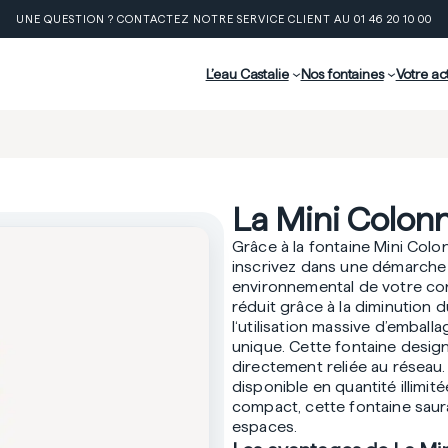
UNE QUESTION ? CONTACTEZ NOTRE SERVICE CLIENT AU 01 46 20 10 00
L’eau Castalie
Nos fontaines
Votre act
La Mini Colon
Grâce à la fontaine Mini Col
inscrivez dans une démarche 
environnemental de votre co
réduit grâce à la diminution d
l‘utilisation massive d’emball
unique. Cette fontaine desig
directement reliée au réseau. 
disponible en quantité illimit
compact, cette fontaine saur
espaces.