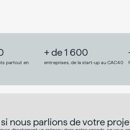
0
+ de 1 600
nts partout en
entreprises, de la start-up au CAC40
 si nous parlions de votre proje
rvez directement un créneau dans notre agenda, on vous ap