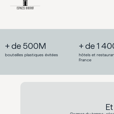
+ de 500M
+ de 1 40
bouteilles plastiques évitées
hôtels et restaura
France
Et
Gagnez du temps : rése