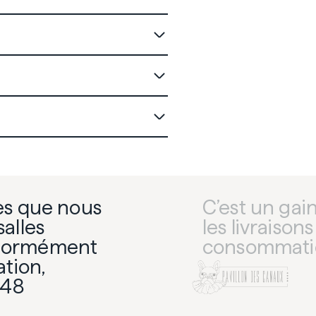
ues que nous
C’est un gai
salles
les livraisons
énormément
consommatio
ation,
 48