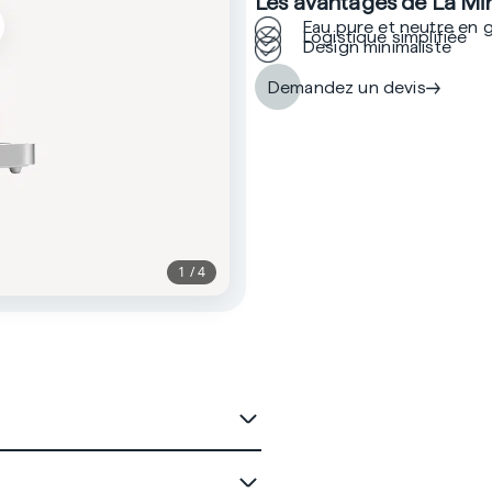
Les avantages de La Min
Eau pure et neutre en 
Logistique simplifiée
Design minimaliste
Demandez un devis
1 / 4
S