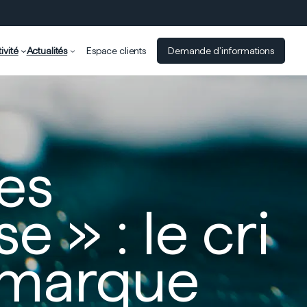
ivité
Actualités
Espace clients
Demande d’informations
les
e » : le cri
Lamarque