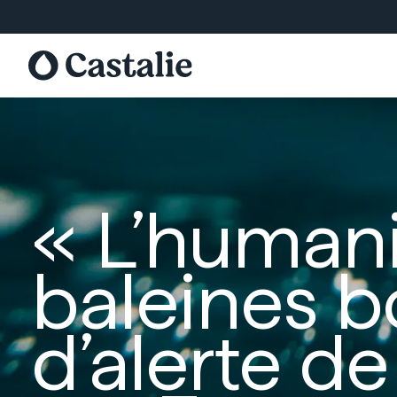
Aller
au
contenu
« L’humanit
baleines bo
d’alerte d