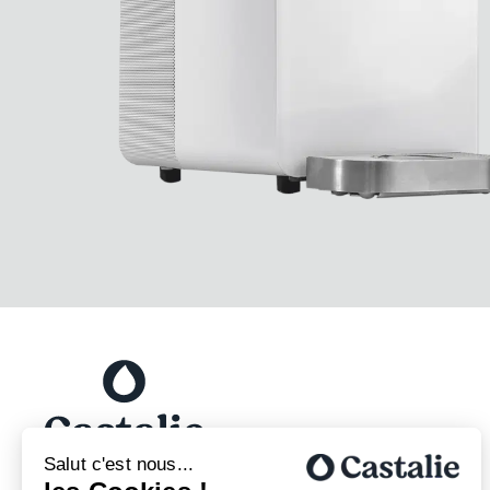
Salut c'est nous...
Chaque jour, nos fontaines à eau éco-conçues au design