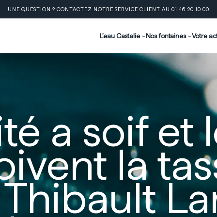
UNE QUESTION ? CONTACTEZ NOTRE SERVICE CLIENT AU 01 46 20 10 00
L’eau Castalie
Nos fontaines
Votre act
é a soif et 
ivent la tass
e Thibault 