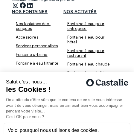
Instagram
Facebook
LinkedIn
NOS FONTAINES
NOS ACTIVITÉS
Nos fontaines éco-
Fontaine à eau pour
conçues
entreprise
Accessoires
Fontaine à eau pour
hôtel
Services personnalisés
Fontaine à eau pour
Fontaine urbaine
restaurant
Fontaine à eau filtrante
Fontaine à eau chaude
Fontaine à eau fraîche
Salut c'est nous...
Fontaine à eau
pétillante
les Cookies !
QUI SOMMES-NOUS
SUPPORT
On a attendu d'être sûrs que le contenu de ce site vous intéresse
Podcast
Contact
avant de vous déranger, mais on aimerait bien vous accompagner
pendant votre visite...
Nous rejoindre
FAQ
C'est OK pour vous ?
Devenez ambassadeur
Voici pourquoi nous utilisons des cookies.